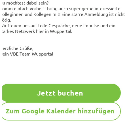
Du möchtest dabei sein?
Komm einfach vorbei – bring auch super gerne interessierte
Kolleginnen und Kollegen mit! Eine starre Anmeldung ist nicht
nötig.
Wir freuen uns auf tolle Gespräche, neue Impulse und ein
starkes Netzwerk hier in Wuppertal.
Herzliche Grüße,
Dein VBE Team Wuppertal
Jetzt buchen
Zum Google Kalender hinzufügen