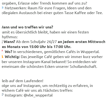
Vorgaben, Erlasse oder Trends kommen auf uns zu?
Netzwerken: Raum für eure Fragen, Ideen und den
kollegialen Austausch bei einer guten Tasse Kaffee oder Tee.
Wann und wo treffen wir uns?
Damit es übersichtlich bleibt, haben wir einen festen
Rhythmus:
🗓
Wann?
Ab dem Schuljahr 26/27
an jedem ersten Mittwoch
des Monats von 15:00 Uhr bis 17:00 Uhr.
Wo?
In verschiedenen, gemütlichen Cafés in Wuppertal.
Wichtig:
Das jeweilige Café geben wir immer kurz vorher
über unseren Instagram-Kanal bekannt! So entdecken wir
gemeinsam die schönsten Ecken unserer Schullandschaft.
Bleib auf dem Laufenden!
Folge uns auf Instagram, um rechtzeitig zu erfahren, in
welchem Café wir uns als Nächstes treffen:
Instagram: @vbe_wuppertal