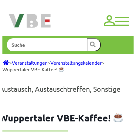
Zum
Inhalt
springen
Suchen
>
Veranstaltungen
>
Veranstaltungskalender
>
Wuppertaler VBE-Kaffee!
Austausch
,
Austauschtreffen
,
Sonstige
Wuppertaler VBE-Kaffee!