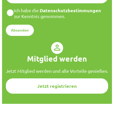
a
D
Datenschutzbestimmungen
Ich habe die
i
a
zur Kenntnis genommen.
l
t
*
e
n
s
c
h
u
Mitglied werden
t
z
*
Jetzt Mitglied werden und alle Vorteile genießen.
Jetzt registrieren