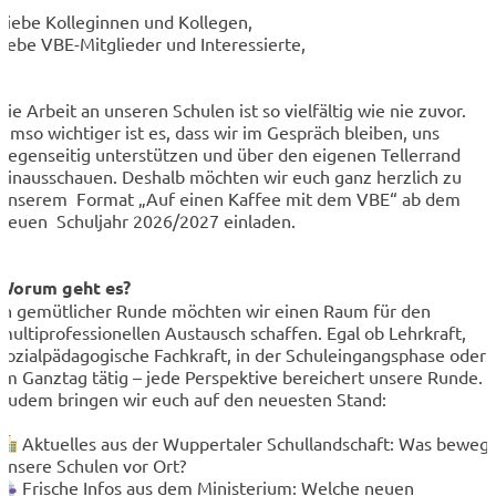
Liebe Kolleginnen und Kollegen,
liebe VBE-Mitglieder und Interessierte,
die Arbeit an unseren Schulen ist so vielfältig wie nie zuvor.
Umso wichtiger ist es, dass wir im Gespräch bleiben, uns
gegenseitig unterstützen und über den eigenen Tellerrand
hinausschauen. Deshalb möchten wir euch ganz herzlich zu
unserem Format „Auf einen Kaffee mit dem VBE“ ab dem
neuen Schuljahr 2026/2027 einladen.
Worum geht es?
In gemütlicher Runde möchten wir einen Raum für den
multiprofessionellen Austausch schaffen. Egal ob Lehrkraft,
sozialpädagogische Fachkraft, in der Schuleingangsphase oder
im Ganztag tätig – jede Perspektive bereichert unsere Runde.
Zudem bringen wir euch auf den neuesten Stand:
Aktuelles aus der Wuppertaler Schullandschaft: Was beweg
unsere Schulen vor Ort?
Frische Infos aus dem Ministerium: Welche neuen