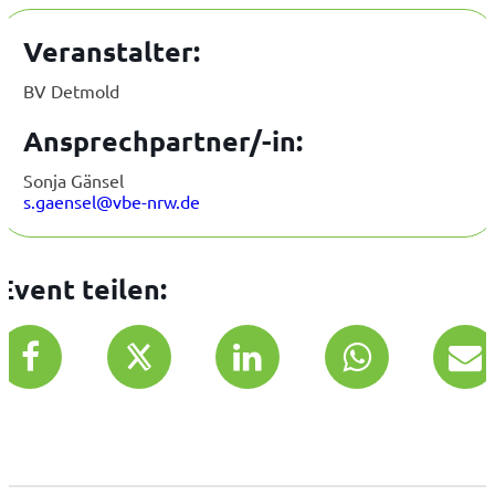
Veranstalter:
BV Detmold
Ansprechpartner/-in:
Sonja Gänsel
s.gaensel@vbe-nrw.de
Event teilen: