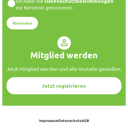
D
Datenschutzbestimmungen
Ich habe die
i
a
zur Kenntnis genommen.
l
t
*
e
n
s
c
h
u
Mitglied werden
t
z
*
Jetzt Mitglied werden und alle Vorteile genießen.
Jetzt registrieren
Impressum
Datenschutz
AGB