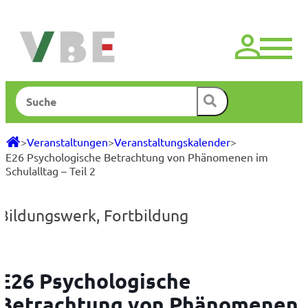
Zum
Inhalt
springen
Suchen
>
Veranstaltungen
>
Veranstaltungskalender
>
E26 Psychologische Betrachtung von Phänomenen im
Schulalltag – Teil 2
Bildungswerk
,
Fortbildung
E26 Psychologische
Betrachtung von Phänomenen