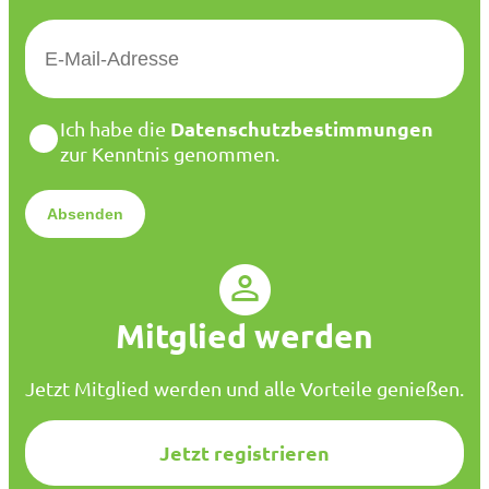
E
-
M
a
D
Datenschutzbestimmungen
Ich habe die
i
a
zur Kenntnis genommen.
l
t
*
e
n
s
c
h
u
Mitglied werden
t
z
*
Jetzt Mitglied werden und alle Vorteile genießen.
Jetzt registrieren