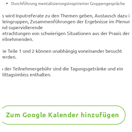
Durchführung mentalisierungsinspirierter Gruppengespräche
Es wird Inputreferate zu den Themen geben, Austausch dazu i
Kleingruppen, Zusammenführungen der Ergebnisse im Plenum
und supervidierende
Betrachtungen von schwierigen Situationen aus der Praxis der
Teilnehmenden.
Die Teile 1 und 2 können unabhängig voneinander besucht
werden.
In der Teilnehmergebühr sind die Tagungsgetränke und ein
Mittagsimbiss enthalten.
Zum Google Kalender hinzufügen