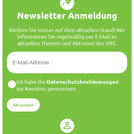
Newsletter Anmeldung
Bleiben Sie immer auf dem aktuellen Stand! Wir
informieren Sie regelmäßig per E-Mail zu
aktuellen Themen und Aktionen des VBE.
E
-
M
a
D
Datenschutzbestimmungen
Ich habe die
i
a
zur Kenntnis genommen.
l
t
*
e
n
s
c
h
u