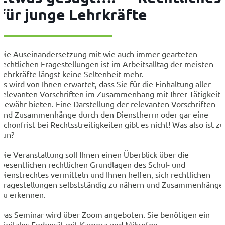
für junge Lehrkräfte
Die Auseinandersetzung mit wie auch immer gearteten
rechtlichen Fragestellungen ist im Arbeitsalltag der meisten
Lehrkräfte längst keine Seltenheit mehr.
Es wird von Ihnen erwartet, dass Sie für die Einhaltung aller
relevanten Vorschriften im Zusammenhang mit Ihrer Tätigkeit
Gewähr bieten. Eine Darstellung der relevanten Vorschriften
und Zusammenhänge durch den Dienstherrn oder gar eine
Schonfrist bei Rechtsstreitigkeiten gibt es nicht! Was also ist zu
tun?
Die Veranstaltung soll Ihnen einen Überblick über die
wesentlichen rechtlichen Grundlagen des Schul- und
Dienstrechtes vermitteln und Ihnen helfen, sich rechtlichen
Fragestellungen selbstständig zu nähern und Zusammenhänge
zu erkennen.
Das Seminar wird über Zoom angeboten. Sie benötigen ein
digitales Endgerät mit Kamera und Mikrofon.