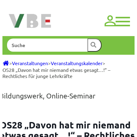
Zum
Inhalt
springen
Suchen
>
Veranstaltungen
>
Veranstaltungskalender
>
OS28 „Davon hat mir niemand etwas gesagt…!“ –
Rechtliches für junge Lehrkräfte
Bildungswerk
,
Online-Seminar
OS28 „Davon hat mir niemand
etwas gesagt…!“ – Rechtliches