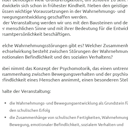
entwickeln sich schon in frühester Kindheit. Neben den geistig
müssen wichtige Voraussetzungen in der Wahrnehmungs- und
Bewegungsentwicklung geschaffen werden.
In der Veranstaltung werden wir uns mit den Bausteinen und d
der menschlichen Sinne und mit ihrer Bedeutung für die Entwic
Gesamtpersönlichkeit beschäftigen.
Welche Wahrnehmungsstörungen gibt es? Welcher Zusammenh
Wechselwirkung besteht zwischen Störungen der Wahrnehmung,
emotionalen Befindlichkeit und des sozialen Verhaltens?
Dabei nimmt das Konzept der Psychomotorik, das einen untren
Zusammenhang zwischen Bewegungsverhalten und der psychis
Befindlichkeit eines Menschen annimmt, einen besonderen Stel
Inhalte der Veranstaltung:
die Wahrnehmungs- und Bewegungsentwicklung als Grundstein f
den schulischen Erfolg
die Zusammenhänge von schulischen Fertigkeiten, Wahrnehmung
Bewegung, emotionaler Befindlichkeit, sozialem Verhalten und