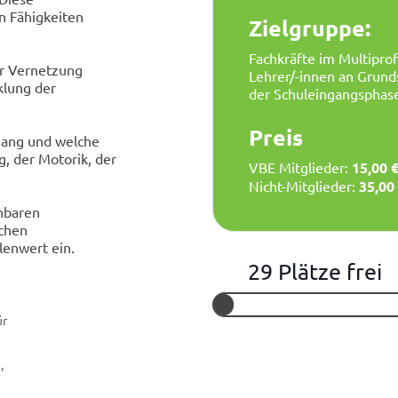
en Fähigkeiten
Zielgruppe:
Fachkräfte im Multipro
er Vernetzung
Lehrer/-innen an Grund
klung der
der Schuleingangsphas
Preis
ang und welche
 der Motorik, der
VBE Mitglieder:
15,00 
Nicht-Mitglieder:
35,00
nbaren
chen
lenwert ein.
29 Plätze frei
ür
,