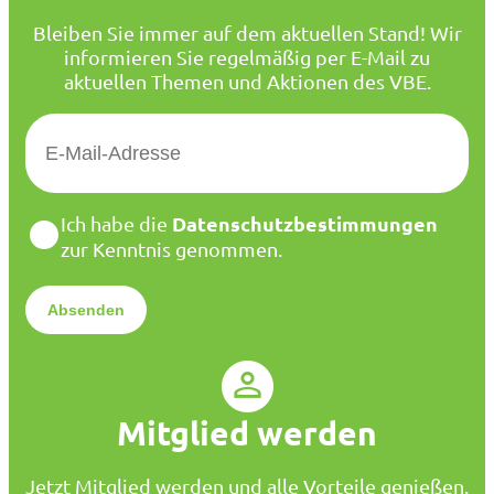
Bleiben Sie immer auf dem aktuellen Stand! Wir
informieren Sie regelmäßig per E-Mail zu
aktuellen Themen und Aktionen des VBE.
E
-
M
a
D
Datenschutzbestimmungen
Ich habe die
i
a
zur Kenntnis genommen.
l
t
*
e
n
s
c
h
u
Mitglied werden
t
z
*
Jetzt Mitglied werden und alle Vorteile genießen.