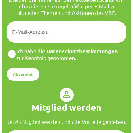
informieren Sie regelmäßig per E-Mail zu
aktuellen Themen und Aktionen des VBE.
E
-
M
a
D
Datenschutzbestimmungen
Ich habe die
i
a
zur Kenntnis genommen.
l
t
*
e
n
s
c
h
u
Mitglied werden
t
z
*
Jetzt Mitglied werden und alle Vorteile genießen.