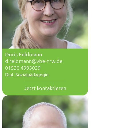
Doris Feldmann
d.feldmann@vbe-nrw.de
01520 4993029
Dipl. Sozialpädagogin
Jetzt kontaktieren