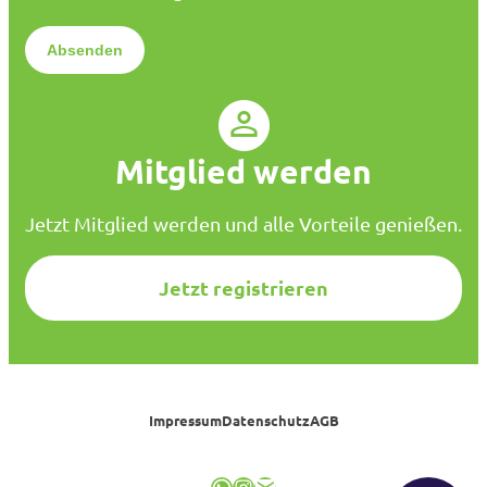
t
*
e
n
s
c
h
u
Mitglied werden
t
z
*
Jetzt Mitglied werden und alle Vorteile genießen.
Jetzt registrieren
Impressum
Datenschutz
AGB
WhatsApp
Instagram
E-Mail