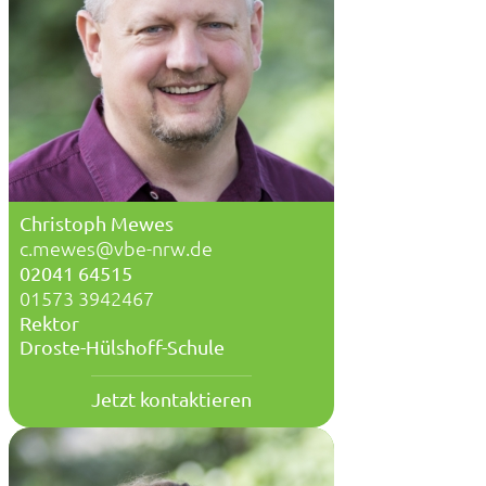
Christoph Mewes
c.mewes@vbe-nrw.de
02041 64515
01573 3942467
Rektor
Droste-Hülshoff-Schule
Jetzt kontaktieren