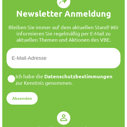
Newsletter Anmeldung
Bleiben Sie immer auf dem aktuellen Stand! Wir
informieren Sie regelmäßig per E-Mail zu
aktuellen Themen und Aktionen des VBE.
E
-
M
a
D
Datenschutzbestimmungen
Ich habe die
i
a
zur Kenntnis genommen.
l
t
*
e
n
s
c
h
u