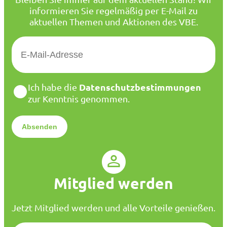
informieren Sie regelmäßig per E-Mail zu
aktuellen Themen und Aktionen des VBE.
E
-
M
a
D
Datenschutzbestimmungen
Ich habe die
i
a
zur Kenntnis genommen.
l
t
*
e
n
s
c
h
u
Mitglied werden
t
z
*
Jetzt Mitglied werden und alle Vorteile genießen.