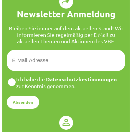
Newsletter Anmeldung
Bleiben Sie immer auf dem aktuellen Stand! Wir
informieren Sie regelmäßig per E-Mail zu
aktuellen Themen und Aktionen des VBE.
E
-
M
a
D
Datenschutzbestimmungen
Ich habe die
i
a
zur Kenntnis genommen.
l
t
*
e
n
s
c
h
u