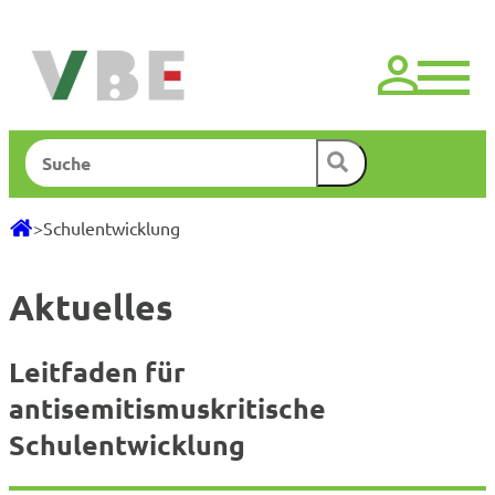
Zum
Inhalt
springen
Suchen
>
Schulentwicklung
Aktuelles
Leitfaden für
antisemitismuskritische
Schulentwicklung