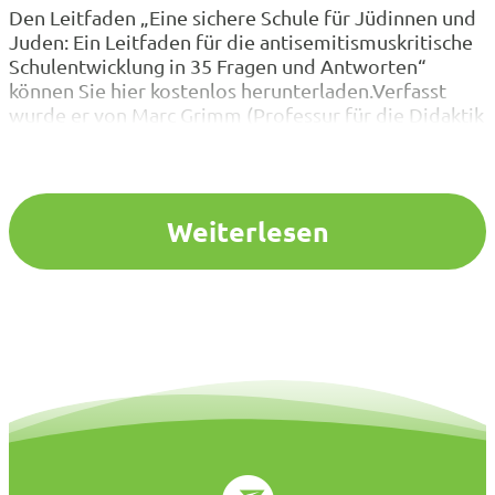
Den Leitfaden „Eine sichere Schule für Jüdinnen und
Juden: Ein Leitfaden für die antisemitismuskritische
Schulentwicklung in 35 Fragen und Antworten“
können Sie hier kostenlos herunterladen.Verfasst
wurde er von Marc Grimm (Professur für die Didaktik
der Sozialwissenschaften an der Bergischen
Universität Wuppertal) und Florian Beer
(Pädagogischer Mitarbeiter der Jüdischen Gemeinde
Düsseldorf). Im Mai hatte der VBE…
Weiterlesen