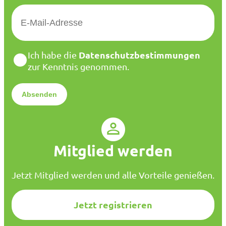
E
-
M
a
D
Datenschutzbestimmungen
Ich habe die
i
a
zur Kenntnis genommen.
l
t
*
e
n
s
c
h
u
Mitglied werden
t
z
*
Jetzt Mitglied werden und alle Vorteile genießen.
Jetzt registrieren