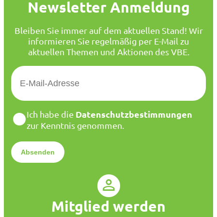
Newsletter Anmeldung
Bleiben Sie immer auf dem aktuellen Stand! Wir
informieren Sie regelmäßig per E-Mail zu
aktuellen Themen und Aktionen des VBE.
E
-
M
a
D
Datenschutzbestimmungen
Ich habe die
i
a
zur Kenntnis genommen.
l
t
*
e
n
s
c
h
u
Mitglied werden
t
z