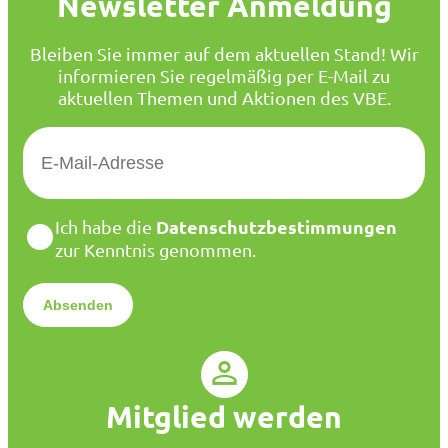
Newsletter Anmeldung
Bleiben Sie immer auf dem aktuellen Stand! Wir
informieren Sie regelmäßig per E-Mail zu
aktuellen Themen und Aktionen des VBE.
E
-
M
a
D
Datenschutzbestimmungen
Ich habe die
i
a
zur Kenntnis genommen.
l
t
*
e
n
s
c
h
u
Mitglied werden
t
z