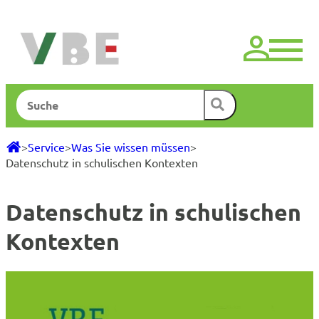
Zum
Inhalt
springen
Suchen
>
Service
>
Was Sie wissen müssen
>
Datenschutz in schulischen Kontexten
Datenschutz in schulischen
Kontexten