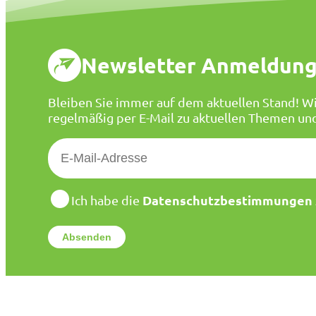
Newsletter Anmeldun
Bleiben Sie immer auf dem aktuellen Stand! Wi
regelmäßig per E-Mail zu aktuellen Themen un
E
-
M
a
D
Datenschutzbestimmungen
Ich habe die
a
i
t
l
e
*
n
s
c
h
u