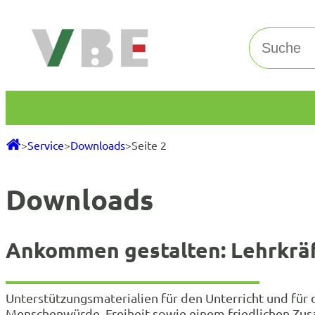
Zum
Inhalt
Suchen
springen
>
Service
>
Downloads
>
Seite 2
Downloads
Ankommen gestalten: Lehrkräft
Unterstützungsmaterialien für den Unterricht und für 
Menschenwürde, Freiheit sowie einem friedlichen Zus