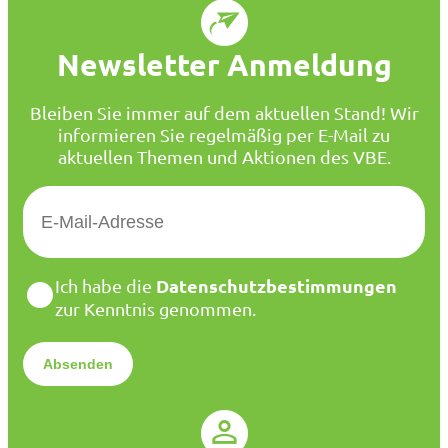
Newsletter Anmeldung
Bleiben Sie immer auf dem aktuellen Stand! Wir
informieren Sie regelmäßig per E-Mail zu
aktuellen Themen und Aktionen des VBE.
E
-
M
a
D
Datenschutzbestimmungen
Ich habe die
i
a
zur Kenntnis genommen.
l
t
*
e
n
s
c
h