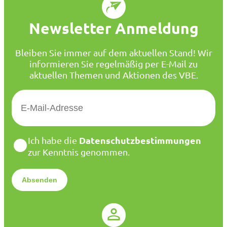
Newsletter Anmeldung
Bleiben Sie immer auf dem aktuellen Stand! Wir
informieren Sie regelmäßig per E-Mail zu
aktuellen Themen und Aktionen des VBE.
E
-
M
a
D
Datenschutzbestimmungen
Ich habe die
i
a
zur Kenntnis genommen.
l
t
*
e
n
s
c
h
u