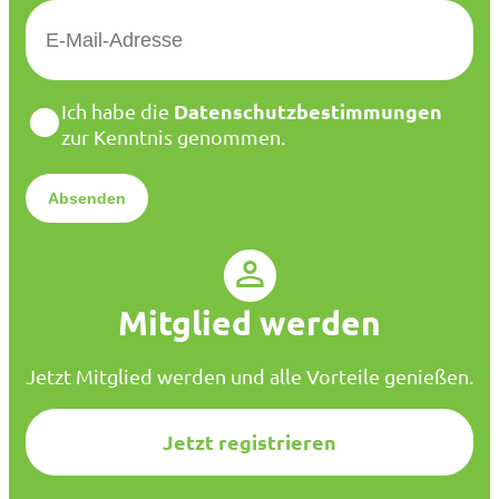
E
-
M
a
D
Datenschutzbestimmungen
Ich habe die
i
a
zur Kenntnis genommen.
l
t
*
e
n
s
c
h
u
Mitglied werden
t
z
*
Jetzt Mitglied werden und alle Vorteile genießen.
Jetzt registrieren