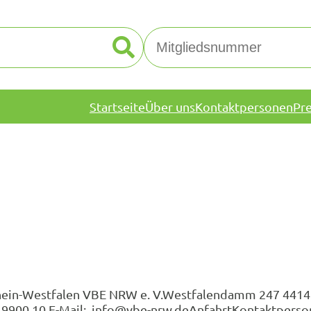
Startseite
Über uns
Kontaktpersonen
Pr
hein-Westfalen VBE NRW e. V.Westfalendamm 247 4414
1 449900 10 E-Mail: info@vbe-nrw.deAnfahrtKontaktpers