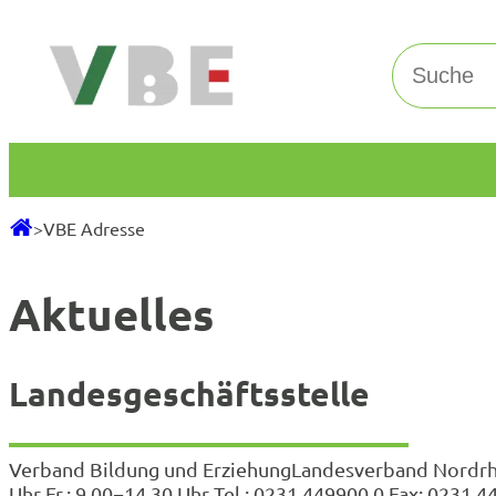
Zum
Inhalt
Suchen
springen
>
VBE Adresse
Aktuelles
Landesgeschäftsstelle
Verband Bildung und ErziehungLandesverband Nordr
Uhr Fr.: 9.00−14.30 Uhr Tel.: 0231 449900 0 Fax: 023