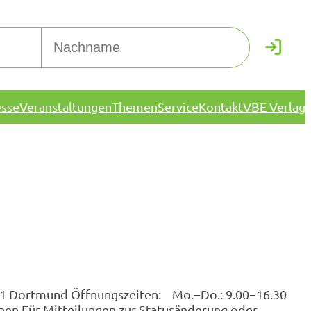
esse
Veranstaltungen
Themen
Service
Kontakt
VBE Verlag
1 Dortmund Öffnungszeiten: Mo.−Do.: 9.00−16.30
onen Für Mitteilungen zur Statusänderung oder