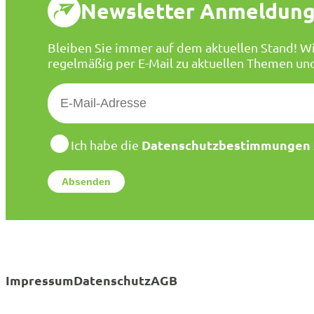
Newsletter Anmeldun
Bleiben Sie immer auf dem aktuellen Stand! Wi
regelmäßig per E-Mail zu aktuellen Themen un
E
-
M
a
D
Datenschutzbestimmungen
Ich habe die
a
i
t
l
e
*
n
s
c
h
u
t
Impressum
Datenschutz
AGB
z
*