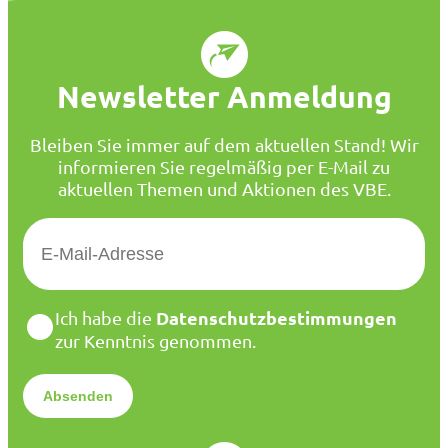
Newsletter Anmeldung
Bleiben Sie immer auf dem aktuellen Stand! Wir
informieren Sie regelmäßig per E-Mail zu
aktuellen Themen und Aktionen des VBE.
E
-
M
a
D
Datenschutzbestimmungen
Ich habe die
i
a
zur Kenntnis genommen.
l
t
*
e
n
s
c