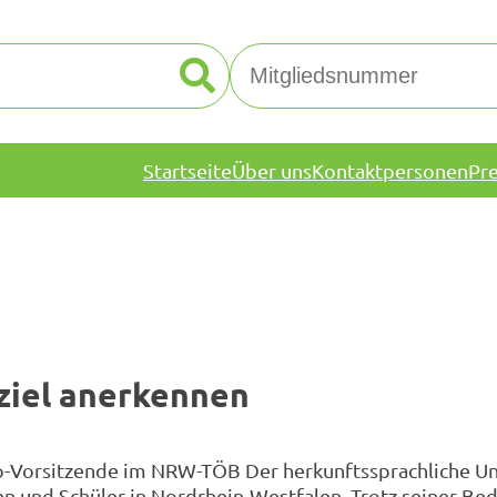
Startseite
Über uns
Kontaktpersonen
Pr
ziel anerkennen
-Vorsitzende im NRW-TÖB Der herkunftssprachliche Unte
nen und Schüler in Nordrhein-Westfalen. Trotz seiner B