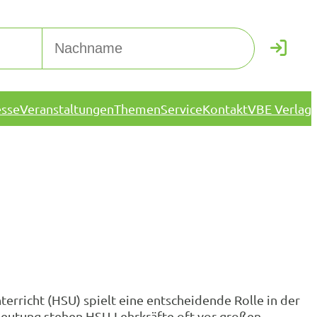
esse
Veranstaltungen
Themen
Service
Kontakt
VBE Verlag
rricht (HSU) spielt eine entscheidende Rolle in der
edeutung stehen HSU-Lehrkräfte oft vor großen