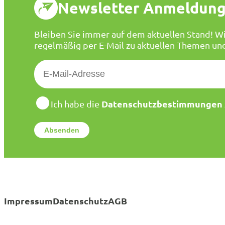
Newsletter Anmeldun
Bleiben Sie immer auf dem aktuellen Stand! Wi
regelmäßig per E-Mail zu aktuellen Themen un
E
-
M
a
D
Datenschutzbestimmungen
Ich habe die
a
i
t
l
e
*
n
s
c
h
u
t
Impressum
Datenschutz
AGB
z
*