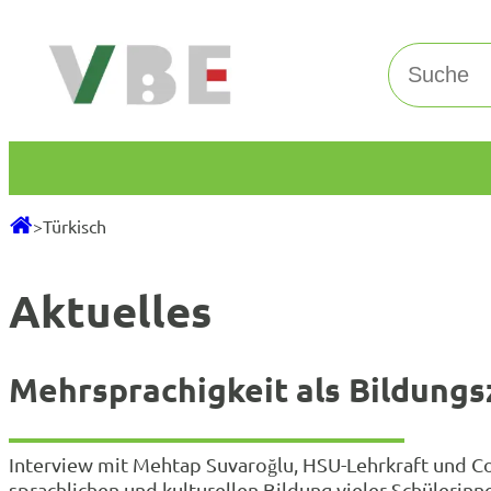
Zum
Inhalt
Suchen
springen
>
Türkisch
Aktuelles
Mehrsprachigkeit als Bildungs
Interview mit Mehtap Suvaroğlu, HSU-Lehrkraft und Co
sprachlichen und kulturellen Bildung vieler Schülerin