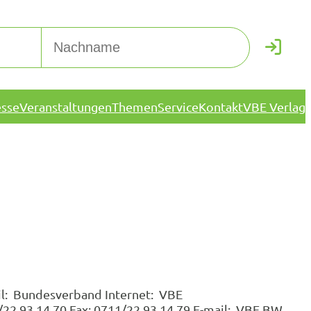
esse
Veranstaltungen
Themen
Service
Kontakt
VBE Verlag
ail: Bundesverband Internet: VBE
22 93 14 70 Fax: 0711/22 93 14 79 E-mail: VBE BW