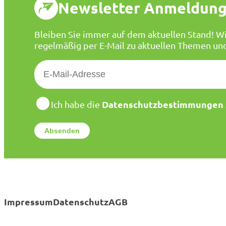
Newsletter Anmeldun
Bleiben Sie immer auf dem aktuellen Stand! Wi
regelmäßig per E-Mail zu aktuellen Themen un
E
-
M
a
D
Datenschutzbestimmungen
Ich habe die
a
i
t
l
e
*
n
s
c
h
u
t
Impressum
Datenschutz
AGB
z
*