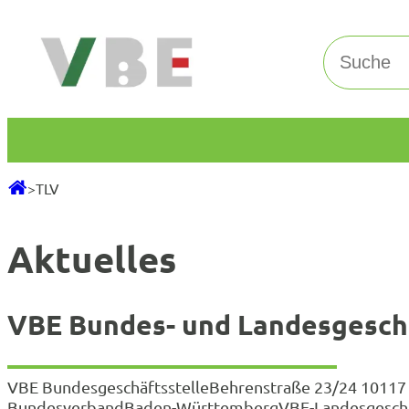
Zum
Inhalt
Suchen
springen
>
TLV
Aktuelles
VBE Bundes- und Landesgeschä
VBE BundesgeschäftsstelleBehrenstraße 23/24 10117 Be
BundesverbandBaden-WürttembergVBE-Landesgeschäftsst