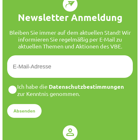
Newsletter Anmeldung
Bleiben Sie immer auf dem aktuellen Stand! Wir
informieren Sie regelmäßig per E-Mail zu
aktuellen Themen und Aktionen des VBE.
E
-
M
a
D
Datenschutzbestimmungen
Ich habe die
i
a
zur Kenntnis genommen.
l
t
*
e
n
s
c
h
u