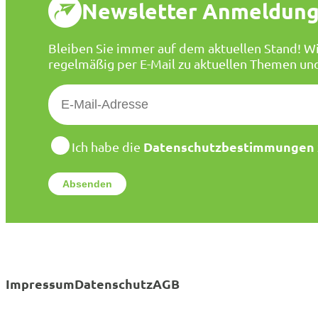
Newsletter Anmeldun
Bleiben Sie immer auf dem aktuellen Stand! Wi
regelmäßig per E-Mail zu aktuellen Themen un
E
-
M
a
D
Datenschutzbestimmungen
Ich habe die
a
i
t
l
e
*
n
s
c
h
u
t
Impressum
Datenschutz
AGB
z
*