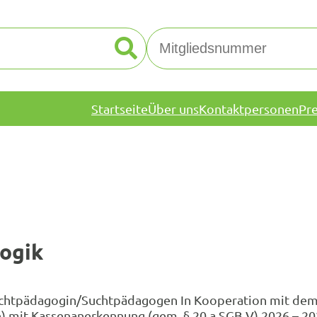
Startseite
Über uns
Kontaktpersonen
Pr
ogik
 Suchtpädagogin/Suchtpädagogen In Kooperation mit de
mit Kassenanerkennung (gem. § 20 a SGB V) 2026 – 202