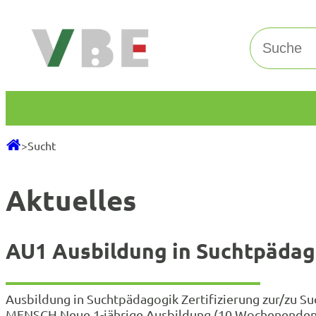
Zum
Inhalt
Suchen
springen
>
Sucht
Aktuelles
AU1 Ausbildung in Suchtpädag
Ausbildung in Suchtpädagogik Zertifizierung zur/zu
MENSCH Neue 1-jährige Ausbildung (10 Wochenenden) 