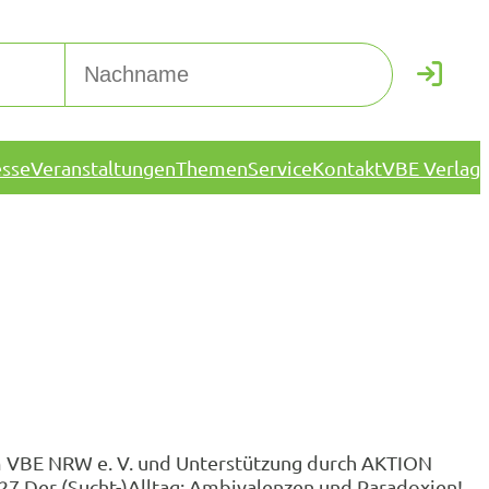
esse
Veranstaltungen
Themen
Service
Kontakt
VBE Verlag
m VBE NRW e. V. und Unterstützung durch AKTION
7 Der (Sucht-)Alltag: Ambivalenzen und Paradoxien!