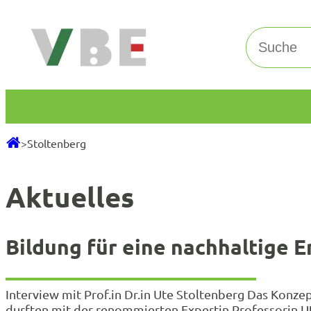
Zum
Inhalt
Suchen
springen
>
Stoltenberg
Aktuelles
Bildung für eine nachhaltige 
Interview mit Prof.in Dr.in Ute Stoltenberg Das Konzep
durften mit der renommierten Expertin Professorin Ut