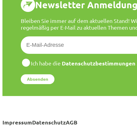
Newsletter Anmeldun
Bleiben Sie immer auf dem aktuellen Stand! Wi
regelmäßig per E-Mail zu aktuellen Themen un
E
-
M
a
D
Datenschutzbestimmungen
Ich habe die
a
i
t
l
e
*
n
s
c
h
u
t
Impressum
Datenschutz
AGB
z
*