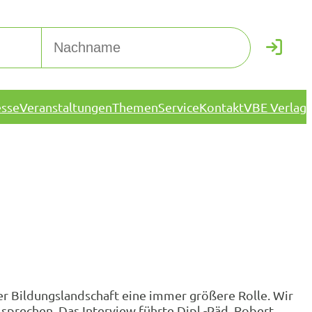
esse
Veranstaltungen
Themen
Service
Kontakt
VBE Verlag
der Bildungslandschaft eine immer größere Rolle. Wir
prechen. Das Interview führte Dipl.-Päd. Robert