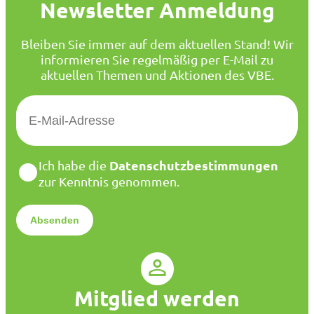
Newsletter Anmeldung
Bleiben Sie immer auf dem aktuellen Stand! Wir
informieren Sie regelmäßig per E-Mail zu
aktuellen Themen und Aktionen des VBE.
E
-
M
a
D
Datenschutzbestimmungen
Ich habe die
i
a
zur Kenntnis genommen.
l
t
*
e
n
s
c
h
u
Mitglied werden
t
z