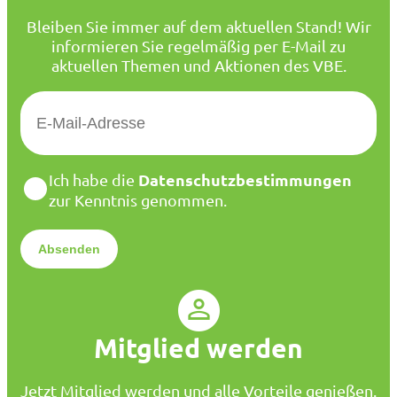
Bleiben Sie immer auf dem aktuellen Stand! Wir
informieren Sie regelmäßig per E-Mail zu
aktuellen Themen und Aktionen des VBE.
E
-
M
a
D
Datenschutzbestimmungen
Ich habe die
i
a
zur Kenntnis genommen.
l
t
*
e
n
s
c
h
u
Mitglied werden
t
z
*
Jetzt Mitglied werden und alle Vorteile genießen.