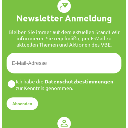
Newsletter Anmeldung
Bleiben Sie immer auf dem aktuellen Stand! Wir
informieren Sie regelmäßig per E-Mail zu
aktuellen Themen und Aktionen des VBE.
E
-
M
a
D
Datenschutzbestimmungen
Ich habe die
i
a
zur Kenntnis genommen.
l
t
*
e
n
s
c
h