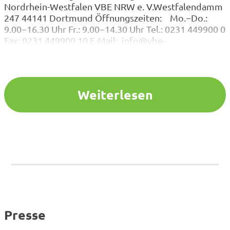
Nordrhein-Westfalen VBE NRW e. V.Westfalendamm
247 44141 Dortmund Öffnungszeiten: Mo.−Do.:
9.00−16.30 Uhr Fr.: 9.00−14.30 Uhr Tel.: 0231 449900 0
Fax: 0231 449900 10 E-Mail: info@vbe-
nrw.deAnfahrtKontaktpersonen Für Mitteilungen zur
Statusänderung oder Anfragen zur Mitgliedschaft,
klicken Sie bitte hier . Mitgliederverwaltung &
Buchhaltung und VVG m.b.H. Mitgliederverwaltung &
Weiterlesen
Veranstaltungen Empfang / Service …
Presse