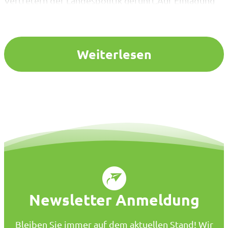
Vertretern der Landespolitik geführt.Auf Einladung
des SPD-Landtagsabgeordneten Thomas Göddertz
tauschten sich Christoph Mewes, Veronika Peters und
Anne Schlager mit Sonja Voßbeck und Birgit Sochert
(SPD Bottrop) aus. Im…
Weiterlesen
Newsletter Anmeldung
Bleiben Sie immer auf dem aktuellen Stand! Wir