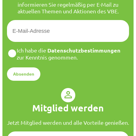
informieren Sie regelmäßig per E-Mail zu
aktuellen Themen und Aktionen des VBE.
E
-
M
a
D
Datenschutzbestimmungen
Ich habe die
i
a
zur Kenntnis genommen.
l
t
*
e
n
s
c
h
u
Mitglied werden
t
z
*
Jetzt Mitglied werden und alle Vorteile genießen.