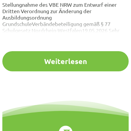
Stellungnahme des VBE NRW zum Entwurf einer
Dritten Verordnung zur Änderung der
Ausbildungsordnung
GrundschuleVerbändebeteiligung gemäß § 77
Schulgesetz Nordrhein-Westfalen19.05.2026 Sehr
geehrter Herr Bals, sehr geehrte Damen und Herren,
der VBE NRW bedankt sich für die Gelegenheit zur
Stellungnahme zu dem oben genannten Entwurf und
nimmt diese gerne wahr. Der vorgelegte Entwurf
Weiterlesen
einer Dritten Verordnung zur…