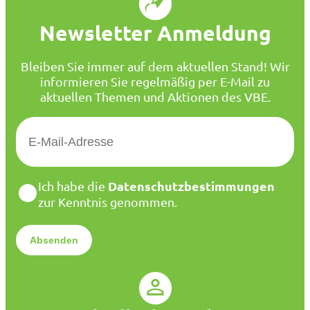
Newsletter Anmeldung
Bleiben Sie immer auf dem aktuellen Stand! Wir
informieren Sie regelmäßig per E-Mail zu
aktuellen Themen und Aktionen des VBE.
E
-
M
a
D
Datenschutzbestimmungen
Ich habe die
i
a
zur Kenntnis genommen.
l
t
*
e
n
s
c
h
u