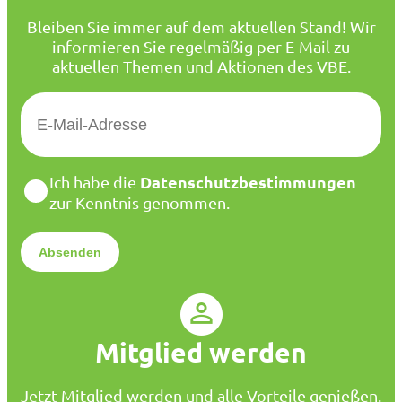
Bleiben Sie immer auf dem aktuellen Stand! Wir
informieren Sie regelmäßig per E-Mail zu
aktuellen Themen und Aktionen des VBE.
E
-
M
a
D
Datenschutzbestimmungen
Ich habe die
i
a
zur Kenntnis genommen.
l
t
*
e
n
s
c
h
u
Mitglied werden
t
z
*
Jetzt Mitglied werden und alle Vorteile genießen.