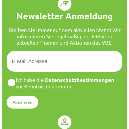
Newsletter Anmeldung
Bleiben Sie immer auf dem aktuellen Stand! Wir
informieren Sie regelmäßig per E-Mail zu
aktuellen Themen und Aktionen des VBE.
E
-
M
a
D
Datenschutzbestimmungen
Ich habe die
i
a
zur Kenntnis genommen.
l
t
*
e
n
s
c
h
u