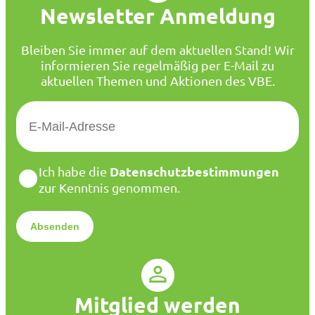
Newsletter Anmeldung
Bleiben Sie immer auf dem aktuellen Stand! Wir
informieren Sie regelmäßig per E-Mail zu
aktuellen Themen und Aktionen des VBE.
E
-
M
a
D
Datenschutzbestimmungen
Ich habe die
i
a
zur Kenntnis genommen.
l
t
*
e
n
s
c
h
u
Mitglied werden
t