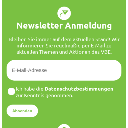
Newsletter Anmeldung
Bleiben Sie immer auf dem aktuellen Stand! Wir
informieren Sie regelmäßig per E-Mail zu
aktuellen Themen und Aktionen des VBE.
E
-
M
a
D
Datenschutzbestimmungen
Ich habe die
i
a
zur Kenntnis genommen.
l
t
*
e
n
s
c