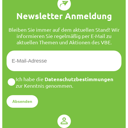
Newsletter Anmeldung
Bleiben Sie immer auf dem aktuellen Stand! Wir
informieren Sie regelmäßig per E-Mail zu
aktuellen Themen und Aktionen des VBE.
E
-
M
a
D
Datenschutzbestimmungen
Ich habe die
i
a
zur Kenntnis genommen.
l
t
*
e
n
s
c
h
u