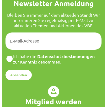
Newsletter Anmeldung
Bleiben Sie immer auf dem aktuellen Stand! Wir
informieren Sie regelmäßig per E-Mail zu
aktuellen Themen und Aktionen des VBE.
E
-
M
a
D
Datenschutzbestimmungen
Ich habe die
i
a
zur Kenntnis genommen.
l
t
*
e
n
s
c
h
u
Mitglied werden
t
z