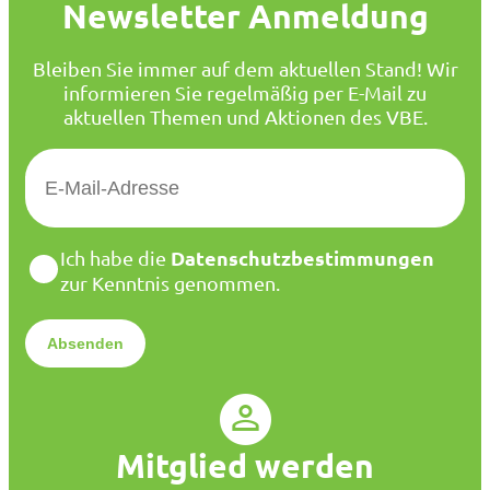
Newsletter Anmeldung
Bleiben Sie immer auf dem aktuellen Stand! Wir
informieren Sie regelmäßig per E-Mail zu
aktuellen Themen und Aktionen des VBE.
E
-
M
a
D
Datenschutzbestimmungen
Ich habe die
i
a
zur Kenntnis genommen.
l
t
*
e
n
s
c
h
u
Mitglied werden
t
z