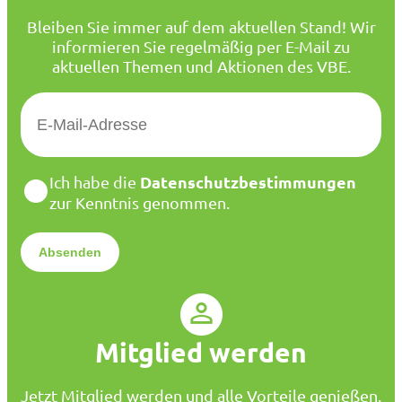
Bleiben Sie immer auf dem aktuellen Stand! Wir
informieren Sie regelmäßig per E-Mail zu
aktuellen Themen und Aktionen des VBE.
E
-
M
a
D
Datenschutzbestimmungen
Ich habe die
i
a
zur Kenntnis genommen.
l
t
*
e
n
s
c
h
u
Mitglied werden
t
z
*
Jetzt Mitglied werden und alle Vorteile genießen.