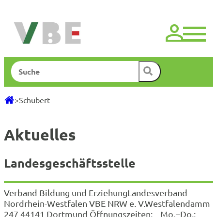
Zum
Inhalt
springen
Suchen
>
Schubert
Aktuelles
Landesgeschäftsstelle
Verband Bildung und ErziehungLandesverband
Nordrhein-Westfalen VBE NRW e. V.Westfalendamm
247 44141 Dortmund Öffnungszeiten: Mo.−Do.: