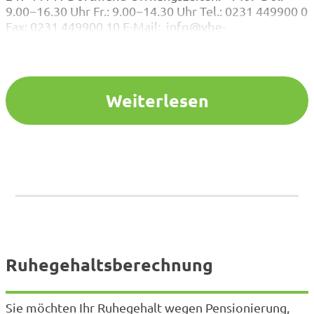
9.00−16.30 Uhr Fr.: 9.00−14.30 Uhr Tel.: 0231 449900 0
Fax: 0231 449900 10 E-Mail: info@vbe-
nrw.deAnfahrtKontaktpersonen Für Mitteilungen zur
Statusänderung oder Anfragen zur Mitgliedschaft,
klicken Sie bitte hier . Mitgliederverwaltung &
Buchhaltung und VVG m.b.H. Mitgliederverwaltung &
Weiterlesen
Veranstaltungen Empfang / Service …
Ruhegehalts­berech­nung
Sie möchten Ihr Ruhegehalt wegen Pensionierung,