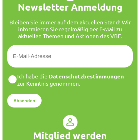
Newsletter Anmeldung
Bleiben Sie immer auf dem aktuellen Stand! Wir
informieren Sie regelmäßig per E-Mail zu
aktuellen Themen und Aktionen des VBE.
E
-
M
a
D
Datenschutzbestimmungen
Ich habe die
i
a
zur Kenntnis genommen.
l
t
*
e
n
s
c
h
u
Mitglied werden
t