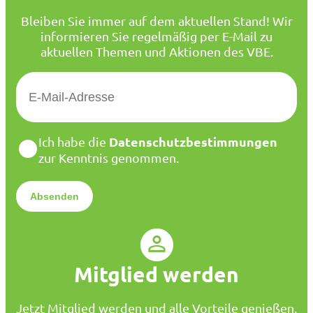
Bleiben Sie immer auf dem aktuellen Stand! Wir
informieren Sie regelmäßig per E-Mail zu
aktuellen Themen und Aktionen des VBE.
E
-
M
a
D
Datenschutzbestimmungen
Ich habe die
i
a
zur Kenntnis genommen.
l
t
*
e
n
s
c
h
u
Mitglied werden
t
z
*
Jetzt Mitglied werden und alle Vorteile genießen.