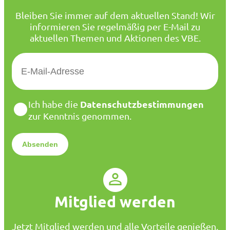
Bleiben Sie immer auf dem aktuellen Stand! Wir
informieren Sie regelmäßig per E-Mail zu
aktuellen Themen und Aktionen des VBE.
E
-
M
a
D
Datenschutzbestimmungen
Ich habe die
i
a
zur Kenntnis genommen.
l
t
*
e
n
s
c
h
u
Mitglied werden
t
z
*
Jetzt Mitglied werden und alle Vorteile genießen.