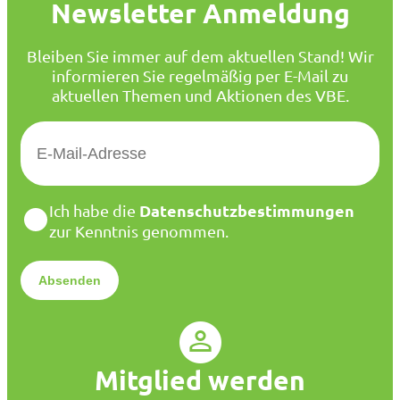
Newsletter Anmeldung
Bleiben Sie immer auf dem aktuellen Stand! Wir
informieren Sie regelmäßig per E-Mail zu
aktuellen Themen und Aktionen des VBE.
E
-
M
a
D
Datenschutzbestimmungen
Ich habe die
i
a
zur Kenntnis genommen.
l
t
*
e
n
s
c
h
u
Mitglied werden
t
z