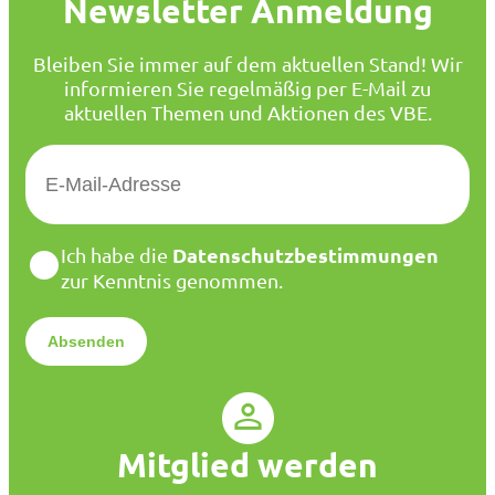
Newsletter Anmeldung
Bleiben Sie immer auf dem aktuellen Stand! Wir
informieren Sie regelmäßig per E-Mail zu
aktuellen Themen und Aktionen des VBE.
E
-
M
a
D
Datenschutzbestimmungen
Ich habe die
i
a
zur Kenntnis genommen.
l
t
*
e
n
s
c
h
u
Mitglied werden
t
z