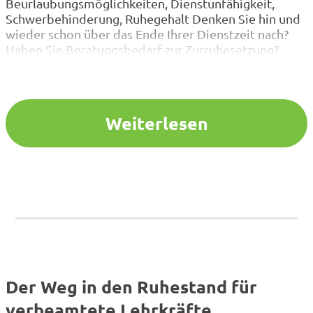
Beurlaubungsmöglichkeiten, Dienstunfähigkeit,
Schwerbehinderung, Ruhegehalt Denken Sie hin und
wieder schon über das Ende Ihrer Dienstzeit nach?
Haben Sie Beratungsbedarf zur Zurruhesetzung?
Auch für junge Eltern und Kolleginnen und Kollegen,
die Teilzeit arbeiten, ist diese Veranstaltung hilfreich,
da auch immer die Frage auftritt, wie sich die Teilzeit
und Beurlaubung auf…
Weiterlesen
Der Weg in den Ruhestand für
verbeamtete Lehrkräfte