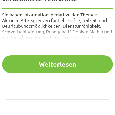
Sie haben Informationsbedarf zu den Themen:
Aktuelle Altersgrenzen für Lehrkräfte, Teilzeit- und
Beurlaubungsmöglichkeiten, Dienstunfähigkeit,
Schwerbehinderung, Ruhegehalt? Denken Sie hin und
wieder schon über das Ende Ihrer Dienstzeit nach?
Haben Sie Beratungsbedarf zur Zurruhesetzung?
Auch für junge Eltern und Kolleginnen und Kollegen,
die Teilzeit arbeiten, ist diese Veranstaltung hilfreich,
da auch immer die Frage auftritt, wie…
Weiterlesen