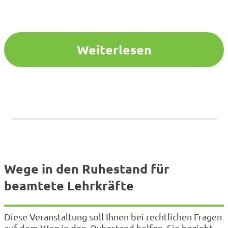
nach? Haben Sie Beratungsbedarf zur
Zurruhesetzung? Auch für junge Eltern und
Kolleginnen und Kollegen, die Teilzeit arbeiten, ist
diese Veranstaltung hilfreich, da auch immer die
Weiterlesen
Frage auftritt, wie…
Wege in den Ruhestand für
beamtete Lehrkräfte
Diese Veranstaltung soll Ihnen bei rechtlichen Fragen
auf dem Weg in den Ruhestand helfen. Sie bezieht