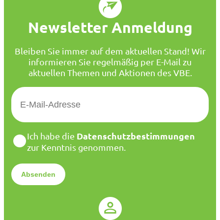
Newsletter Anmeldung
Bleiben Sie immer auf dem aktuellen Stand! Wir
informieren Sie regelmäßig per E-Mail zu
aktuellen Themen und Aktionen des VBE.
E
-
M
a
D
Datenschutzbestimmungen
Ich habe die
i
a
zur Kenntnis genommen.
l
t
*
e
n
s
c
h
u