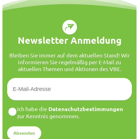
Newsletter Anmeldung
Bleiben Sie immer auf dem aktuellen Stand! Wir
informieren Sie regelmäßig per E-Mail zu
aktuellen Themen und Aktionen des VBE.
E
-
M
a
D
Datenschutzbestimmungen
Ich habe die
i
a
zur Kenntnis genommen.
l
t
*
e
n