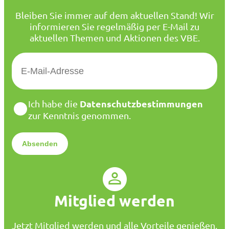
Bleiben Sie immer auf dem aktuellen Stand! Wir
informieren Sie regelmäßig per E-Mail zu
aktuellen Themen und Aktionen des VBE.
E
-
M
a
D
Datenschutzbestimmungen
Ich habe die
i
a
zur Kenntnis genommen.
l
t
*
e
n
s
c
h
u
Mitglied werden
t
z
*
Jetzt Mitglied werden und alle Vorteile genießen.