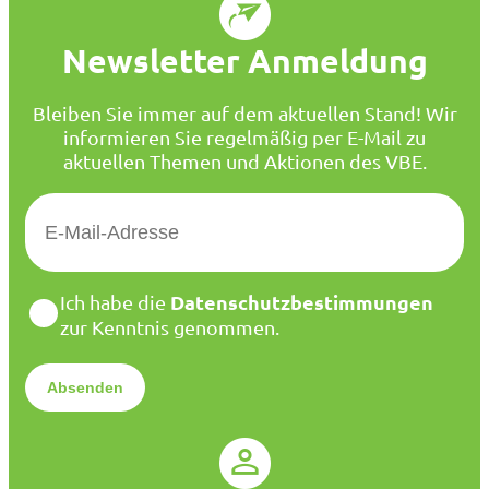
Newsletter Anmeldung
Bleiben Sie immer auf dem aktuellen Stand! Wir
informieren Sie regelmäßig per E-Mail zu
aktuellen Themen und Aktionen des VBE.
E
-
M
a
D
Datenschutzbestimmungen
Ich habe die
i
a
zur Kenntnis genommen.
l
t
*
e
n
s
c
h
u