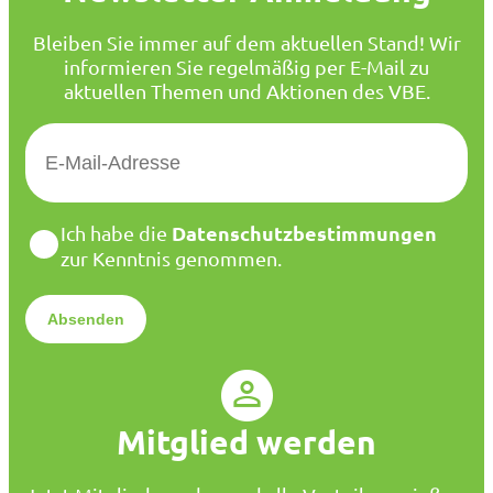
Bleiben Sie immer auf dem aktuellen Stand! Wir
informieren Sie regelmäßig per E-Mail zu
aktuellen Themen und Aktionen des VBE.
E
-
M
a
D
Datenschutzbestimmungen
Ich habe die
i
a
zur Kenntnis genommen.
l
t
*
e
n
s
c
h
u
Mitglied werden
t
z
*