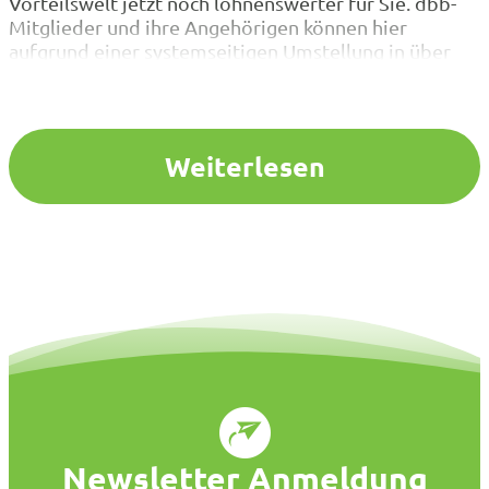
Vorteilswelt jetzt noch lohnenswerter für Sie. dbb-
Mitglieder und ihre Angehörigen können hier
aufgrund einer systemseitigen Umstellung in über
160 Markenshops – beispielsweise Apple, Adidas,
Seidensticker, Sony, Phillips und Zalando – einkaufen.
Rabatte von bis zu 60 Prozent die direkt bei der
Bestellung abgezogen werden,…
Weiterlesen
Newsletter Anmeldung