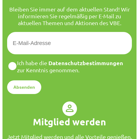
Bleiben Sie immer auf dem aktuellen Stand! Wir
informieren Sie regelmäßig per E-Mail zu
aktuellen Themen und Aktionen des VBE.
E
-
M
a
D
Datenschutzbestimmungen
Ich habe die
i
a
zur Kenntnis genommen.
l
t
*
e
n
s
c
h
u
Mitglied werden
t
z
*
Jetzt Mitglied werden und alle Vorteile genießen.