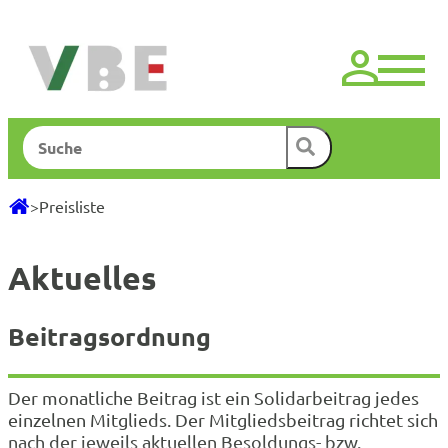
Zum
Inhalt
springen
Suchen
>
Preisliste
Aktuelles
Beitragsordnung
Der monatliche Beitrag ist ein Solidarbeitrag jedes
einzelnen Mitglieds. Der Mitgliedsbeitrag richtet sich
nach der jeweils aktuellen Besoldungs- bzw.