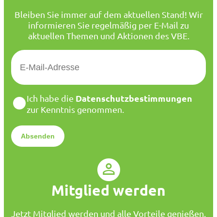
Bleiben Sie immer auf dem aktuellen Stand! Wir
informieren Sie regelmäßig per E-Mail zu
aktuellen Themen und Aktionen des VBE.
E
-
M
a
D
Datenschutzbestimmungen
Ich habe die
i
a
zur Kenntnis genommen.
l
t
*
e
n
s
c
h
u
Mitglied werden
t
z
*
Jetzt Mitglied werden und alle Vorteile genießen.